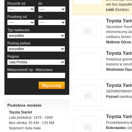
Rocznik od
do
ale bez wypadk
Łódź
(łódzkie)
Przebieg od
do
Toyota Yaris
Toyota Yaris yaris
Sprzedam Toyotę 
I 1999 1 l
Typ nadwozia
ekonomiczny.Ja
zadbany.Jeździ
Małkinia Górna
Rodzaj paliwa
Toyota Yaris
Toyota Yaris
Region
Instalacja gazo
Basic 2002 1 l
kupiony w zesz
Wodzisław Ślą
Miejscowość
np.: Warszawa
Toyota Yaris
Toyota Yaris terra
SERWISOWANY
premium 2008
Poznań
(wielko
1.3 l
Podobne modele
Toyota Starlet
Toyota Yaris
Lata produkcji: 1978 - 1999
Toyota Yaris
Przewidywany te
Moc silnika: 45 KM - 135 KM
Luna 2009 1.3 l
Bolesławiec
(d
Segment: Auta małe