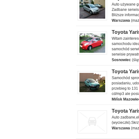
Toyota Yaris
Auto używane gł
2009 1.3 l
Zadbane serwis
Bliższe informa
Warszawa
(maz
Toyota Yaris
Toyota Yaris II
Witam zainteres
2008 1 l
samochodu idea
samochód serwi
serwisie prywatn
Sosnowiec
(ślą
Toyota Yaris
Toyota Yaris
Samochód sprowa
2000 1 l
posiadaniu, ud
przebieg to 131
cd/mp3 ale posi
Mińsk Mazowie
Toyota Yaris
Toyota Yaris
Auto zadbane,e
2009 1.3 l
(wycieczki).Skr
Warszawa
(maz