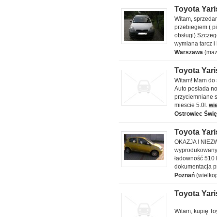
Toyota Yari
Toyota Yaris
Witam, sprzeda
Base +
przebiegiem ( p
klimatyzacja
obsługi).Szczeg
2004 1 l
wymiana tarcz i
Warszawa
(maz
Toyota Yaris
Toyota Yaris
Witam! Mam do s
2008 1.4 l
Auto posiada no
przyciemniane sz
miescie 5.0l.
wi
Ostrowiec Świę
Toyota Yaris
Toyota Yaris
OKAZJA ! NIEZ
bogate
wyprodukowany w
wyposażenie
ładowność 510 k
2000 1 l
dokumentacja p
Poznań
(wielko
Toyota Yari
Kupię Toyota
Yaris
Witam, kupię Toy