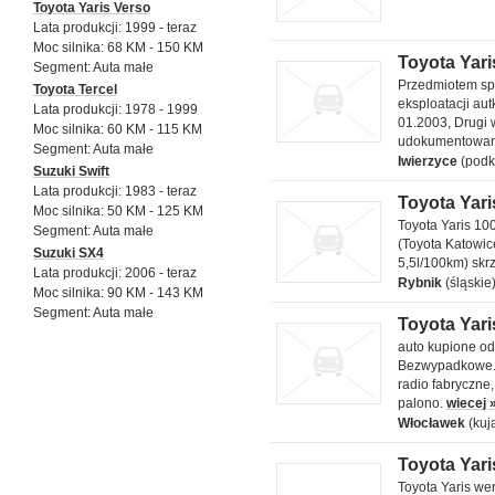
Toyota Yaris Verso
Lata produkcji: 1999 - teraz
Moc silnika: 68 KM - 150 KM
Toyota Yaris
Segment: Auta małe
Toyota Yaris I
Przedmiotem spr
Toyota Tercel
2002 1 l
eksploatacji aut
Lata produkcji: 1978 - 1999
01.2003, Drugi 
Moc silnika: 60 KM - 115 KM
udokumentowan
Segment: Auta małe
Iwierzyce
(podk
Suzuki Swift
Lata produkcji: 1983 - teraz
Toyota Yaris
Moc silnika: 50 KM - 125 KM
Toyota Yaris 100
Toyota Yaris 
Segment: Auta małe
6M/T SOL +
(Toyota Katowic
Suzuki SX4
COOL 2011 1.3 l
5,5l/100km) skr
Lata produkcji: 2006 - teraz
Rybnik
(śląskie
Moc silnika: 90 KM - 143 KM
Segment: Auta małe
Toyota Yaris
Toyota Yaris
auto kupione od 
1.4D-4D 2006
Bezwypadkowe. 5
1.4 l
radio fabryczne
palono.
wiecej 
Włocławek
(kuj
Toyota Yaris
Toyota Yaris
Toyota Yaris we
LUNA 2002 1.3 l