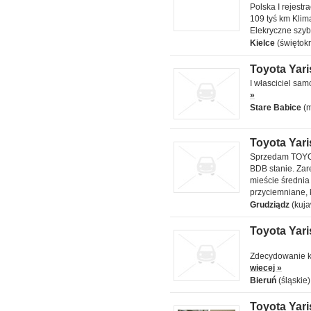
Polska I rejest
109 tyś km Klim
Elekryczne szy
Kielce
(świętokr
Toyota Yaris
Toyota Yaris sol
I własciciel sa
2009 1.3 l
»
Stare Babice
(
Toyota Yaris
Toyota Yaris
Sprzedam TOYO
1999 1 l
BDB stanie. Zar
mieście średnia 
przyciemniane,
Grudziądz
(kuj
Toyota Yaris
Kupię Toyota
Yaris
Zdecydowanie k
wiecej »
Bieruń
(śląskie)
Toyota Yaris