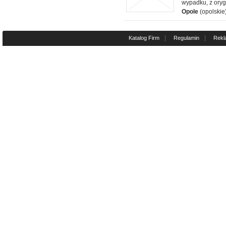
wypadku, z ory
Opole
(opolskie
|
|
Katalog Firm
Regulamin
Rekl