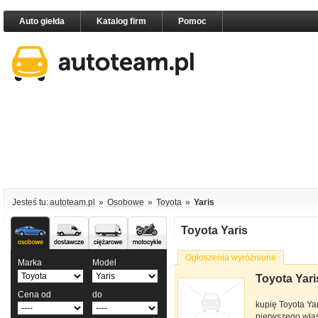
Auto giełda
Katalog firm
Pomoc
Jesteś tu:
autoteam.pl
»
Osobowe
»
Toyota
»
Yaris
Samochody
Samochody
Samochody
Motocykle
Toyota Yaris
osobowe
dostawcze
ciężarowe
Ogłoszenia wyróżnione
Marka
Model
Toyota Yar
Kupię Toyota
Cena od
do
Yaris
kupię Toyota Ya
pierwszego właś